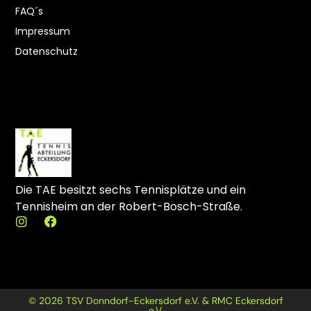
FAQ´s
Impressum
Datenschutz
Die TAE besitzt sechs Tennisplätze und ein
Tennisheim an der Robert-Bosch-Straße.
I
F
n
a
s
c
t
e
a
b
g
o
r
o
© 2026 TSV Donndorf-Eckersdorf e.V. & RMC Eckersdorf
a
k
e.V.