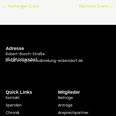
←
Vorheriger Event
Nächster Event
→
Adresse
Robert-Bosch-Straße
95488 Eckersdorf
Email: info@tennisabteilung-eckersdorf.de
Quick Links
Mitglieder
Kontakt
Beiträge
Spenden
Anträge
Chronik
Ansprechpartner