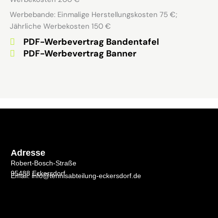
Werbebande: Einmalige Herstellungskosten 75 €;
Jährliche Werbekosten 150 €
PDF-Werbevertrag Bandentafel
PDF-Werbevertrag Banner
Adresse
Robert-Bosch-Straße
95488 Eckersdorf
Email: info@tennisabteilung-eckersdorf.de