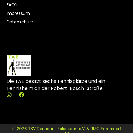
FAQ´s
Impressum
Datenschutz
Die TAE besitzt sechs Tennisplätze und ein
Tennisheim an der Robert-Bosch-Straße.
I
F
n
a
s
c
t
e
a
b
g
o
r
o
© 2026 TSV Donndorf-Eckersdorf e.V. & RMC Eckersdorf
a
k
e.V.