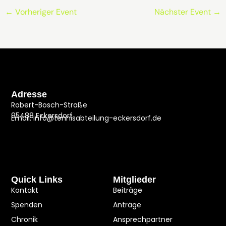
←
Vorheriger Event
Nächster Event
→
Adresse
Robert-Bosch-Straße
95488 Eckersdorf
Email: info@tennisabteilung-eckersdorf.de
Quick Links
Mitglieder
Kontakt
Beiträge
Spenden
Anträge
Chronik
Ansprechpartner