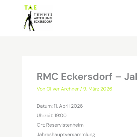
Zum
Inhalt
springen
RMC Eckersdorf – J
Von
Oliver Archner
/
9. März 2026
Datum:
11. April 2026
Uhrzeit:
19:00
Ort:
Reservistenheim
Jahreshauptversammlung