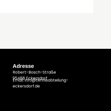
Adresse
Robert-Bosch-Straße
95488 Eckersdorf
Email: info@tennisabteilung-
eckersdorf.de