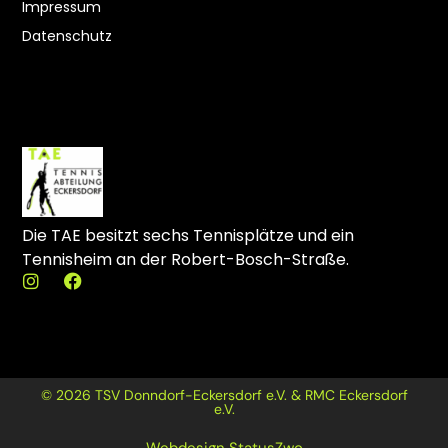
Impressum
Datenschutz
Die TAE besitzt sechs Tennisplätze und ein
Tennisheim an der Robert-Bosch-Straße.
I
F
n
a
s
c
t
e
a
b
g
o
r
o
© 2026 TSV Donndorf-Eckersdorf e.V. & RMC Eckersdorf
a
k
e.V.
m