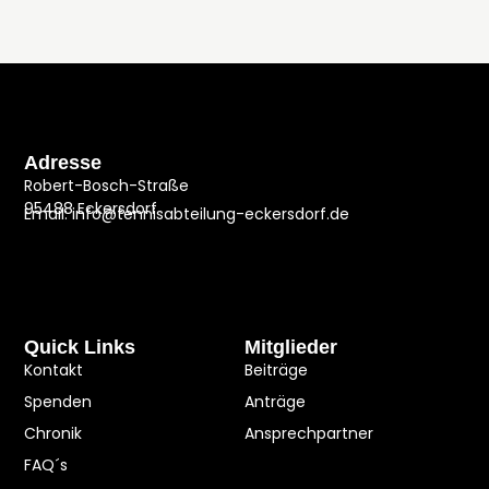
Adresse
Robert-Bosch-Straße
95488 Eckersdorf
Email: info@tennisabteilung-eckersdorf.de
Quick Links
Mitglieder
Kontakt
Beiträge
Spenden
Anträge
Chronik
Ansprechpartner
FAQ´s