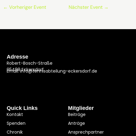
←
Vorheriger Event
Nächster Event
→
Adresse
Robert-Bosch-Straße
95488 Eckersdorf
Email: info@tennisabteilung-eckersdorf.de
Quick Links
Mitglieder
Kontakt
Beiträge
Spenden
Anträge
Chronik
Ansprechpartner