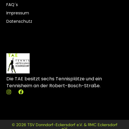
FAQ´s
Impressum
Datenschutz
Die TAE besitzt sechs Tennisplätze und ein
Tennisheim an der Robert-Bosch-Straße.
I
F
n
a
s
c
t
e
a
b
g
o
r
o
© 2026 TSV Donndorf-Eckersdorf e.V. & RMC Eckersdorf
a
k
e.V.