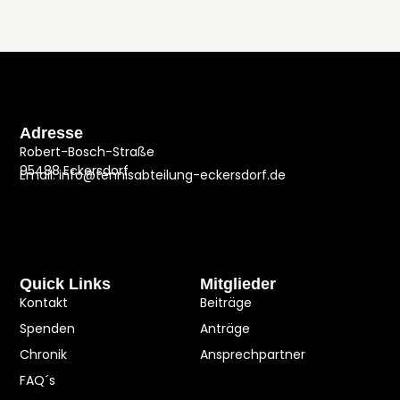
Adresse
Robert-Bosch-Straße
95488 Eckersdorf
Email: info@tennisabteilung-eckersdorf.de
Quick Links
Mitglieder
Kontakt
Beiträge
Spenden
Anträge
Chronik
Ansprechpartner
FAQ´s