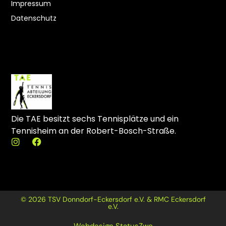
Impressum
Datenschutz
Die TAE besitzt sechs Tennisplätze und ein
Tennisheim an der Robert-Bosch-Straße.
I
F
n
a
s
c
t
e
a
b
g
o
r
o
© 2026 TSV Donndorf-Eckersdorf e.V. & RMC Eckersdorf
a
k
e.V.
m