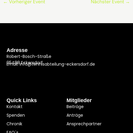
←
Vorheriger Event
Nächster Event
→
Adresse
Robert-Bosch-Straße
95488 Eckersdorf
Email: info@tennisabteilung-eckersdorf.de
Quick Links
Mitglieder
Kontakt
Beiträge
Spenden
Anträge
Chronik
Ansprechpartner
FAQ´s