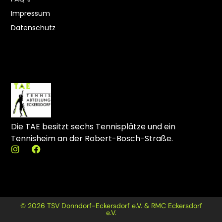
Impressum
Datenschutz
Die TAE besitzt sechs Tennisplätze und ein
Tennisheim an der Robert-Bosch-Straße.
I
F
n
a
s
c
t
e
a
b
g
o
r
o
© 2026 TSV Donndorf-Eckersdorf e.V. & RMC Eckersdorf
a
k
e.V.
m